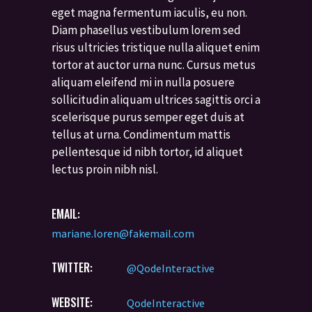
eget magna fermentum iaculis, eu non.
Diam phasellus vestibulum lorem sed
risus ultricies tristique nulla aliquet enim
tortor at auctor urna nunc. Cursus metus
aliquam eleifend mi in nulla posuere
sollicitudin aliquam ultrices sagittis orci a
scelerisque purus semper eget duis at
tellus at urna. Condimentum mattis
pellentesque id nibh tortor, id aliquet
lectus proin nibh nisl.
EMAIL:
mariane.loren@fakemail.com
TWITTER:
@QodeInteractive
WEBSITE:
QodeInteractive